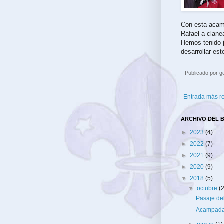
Con esta acam
Rafael a clane
Hemos tenido j
desarrollar es
Publicado por
g
Entrada más r
ARCHIVO DEL 
►
2023
(4)
►
2022
(7)
►
2021
(9)
►
2020
(9)
▼
2018
(5)
▼
octubre
(
Pasaje de
Acampada