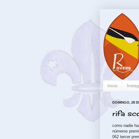
Inicio
Insta
DOMINGO, 28 D
rifa sc
como nadie ha 
números prem
062 tercer pre