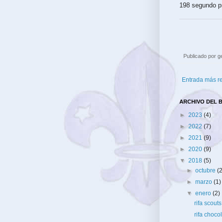
198 segundo 
Publicado por
g
Entrada más r
ARCHIVO DEL 
►
2023
(4)
►
2022
(7)
►
2021
(9)
►
2020
(9)
▼
2018
(5)
►
octubre
(
►
marzo
(1)
▼
enero
(2)
rifa scouts
rifa choco