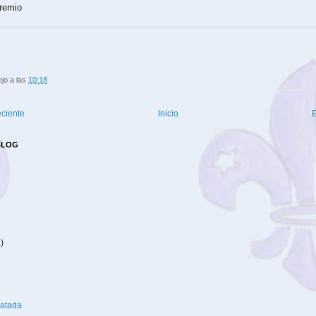
premio
ejo
a las
10:18
eciente
Inicio
E
BLOG
2)
latada