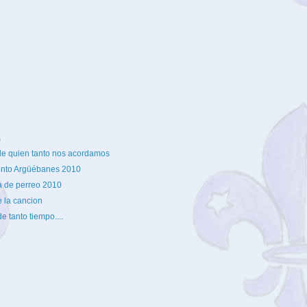
)
de quien tanto nos acordamos
to Argüébanes 2010
 de perreo 2010
e la cancion
 tanto tiempo....