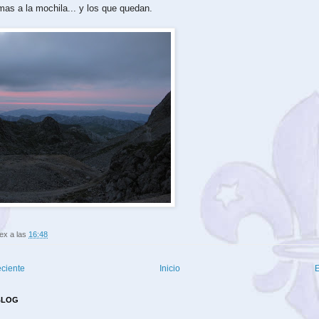
as a la mochila... y los que quedan.
lex
a las
16:48
eciente
Inicio
E
BLOG